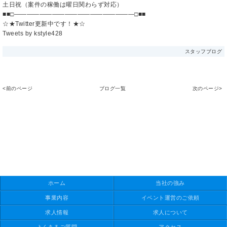
土日祝（案件の稼働は曜日関わらず対応）
■■□―――――――――――――――――――□■■
☆★Twitter更新中です！★☆
Tweets by kstyle428
スタッフブログ
<前のページ
ブログ一覧
次のページ>
ホーム
当社の強み
事業内容
イベント運営のご依頼
求人情報
求人について